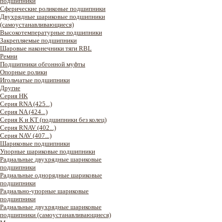
подшипники
Сферические роликовые подшипники
Двухрядные шариковые подшипники
(самоустанавливающиеся)
Высокотемпературные подшипники
Закрепляемые подшипники
Шаровые наконечники тяги RBL
Ремни
Подшипники обгонной муфты
Опорные ролики
Игольчатые подшипники
Другие
Серия HK
Серия RNA (425...)
Серия NA (424...)
Серия K и KT (подшипники без колец)
Серия RNAV (402...)
Серия NAV (407...)
Шариковые подшипники
Упорные шариковые подшипники
Радиальные двухрядные шариковые
подшипники
Радиальные однорядные шариковые
подшипники
Радиально-упорные шариковые
подшипники
Радиальные двухрядные шариковые
подшипники (самоустанавливающиеся)