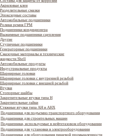
Составы для защиты от коррозии
Акриловые клеи
Разделительные смазки
Эпоксидные составы
Автомобильные подшипники
Ролики ремня ГРМ
Подшипники кондиционера
Выжимные подшипники сцепления
Другие
Ступичные подшипники
Генераторные подшипники
Смазочные материалы и технические
жидкости Shell
Автомобильные продукты
Индустриальные продукты
Шарнирные головки
Шарнирные головки с внутренней резьбой
Шарнирные головки с внешней резьбой
Втулки
Стопорные шайбы
Закрепительные втулки типа H
Закрепительные гайки
Стяжные втулки типа AH и AHX
Подшипники для подъемно-транспортного оборудования
Подшипники для строительных машин
Подшипники, используемые в нефтегазовом оборудовании
Подшипники для установки в электрооборудовании
Подшипники для оборудования пищевой промышленности