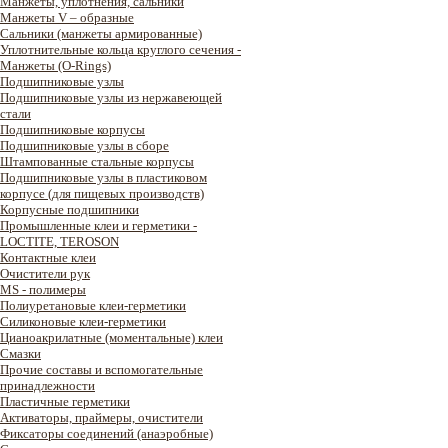
Манжеты, уплотнения, сальники
Манжеты V – образные
Сальники (манжеты армированные)
Уплотнительные кольца круглого сечения -
Манжеты (O-Rings)
Подшипниковые узлы
Подшипниковые узлы из нержавеющей
стали
Подшипниковые корпусы
Подшипниковые узлы в сборе
Штампованные стальные корпусы
Подшипниковые узлы в пластиковом
корпусе (для пищевых производств)
Корпусные подшипники
Промышленные клеи и герметики -
LOCTITE, TEROSON
Контактные клеи
Очистители рук
MS - полимеры
Полиуретановые клеи-герметики
Силиконовые клеи-герметики
Цианоакрилатные (моментальные) клеи
Смазки
Прочие составы и вспомогательные
принадлежности
Пластичные герметики
Активаторы, праймеры, очистители
Фиксаторы соединений (анаэробные)