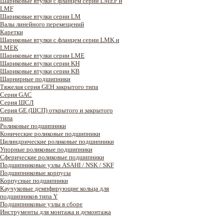
Шариковые втулки с фланцем серии LMEF и
LMF
Шариковые втулки серии LM
Валы линейного перемещений
Каретки
Шариковые втулки с фланцем серии LMK и
LMEK
Шариковые втулки серии LME
Шариковые втулки серии KH
Шариковые втулки серии KB
Шарнирные подшипники
Тяжелая серия GEH закрытого типа
Серия GAC
Cерия ШСЛ
Серия GE (ШСП) открытого и закрытого
типа
Роликовые подшипники
Конические роликовые подшипники
Цилиндрические роликовые подшипники
Упорные роликовые подшипники
Сферические роликовые подшипники
Подшипниковые узлы ASAHI / NSK / SKF
Подшипниковые корпусы
Корпусные подшипники
Каучуковые демпфирующие кольца для
подшипников типа Y
Подшипниковые узлы в сборе
Инструменты для монтажа и демонтажа