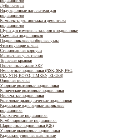
подшипников
Лубрикаторы
Индукционные нагреватели для
подшипников
Комплекты для монтажа и демонтажа
подшипников
Щупы для измерения зазоров в подшипнике
Съемники подшипников
Подшипниковые разборные узлы
Фиксирующие кольца
Стационарные корпусы
Манжетные уплотнения
Торцевые крышки
Пластичные смазки SKF
Импортные подшипники (NSK, SKF, FAG,
INA, NTN, KOYO, TIMKEN, ELGES)
Опорные ролики
Упорные роликовые подшипники
Конические роликовые подшипники
Игольчатые подшипники
Роликовые цилиндрические подшипники
Радиальные однорядные шариковые
подшипники
Сверхточные подшипники
Комбинированные подшипники
Шарнирные подшипники (GE)
Упорные шариковые подшипники
Радиально-упорные шариковые