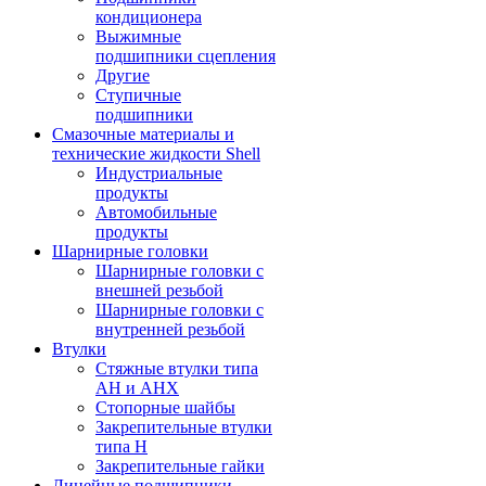
кондиционера
Выжимные
подшипники сцепления
Другие
Ступичные
подшипники
Смазочные материалы и
технические жидкости Shell
Индустриальные
продукты
Автомобильные
продукты
Шарнирные головки
Шарнирные головки с
внешней резьбой
Шарнирные головки с
внутренней резьбой
Втулки
Стяжные втулки типа
AH и AHX
Стопорные шайбы
Закрепительные втулки
типа H
Закрепительные гайки
Линейные подшипники