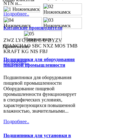
NTN и...
Подробнее..
Китайские производители
ZWZ LYC HRB C U DYZV
QIANCHAO SBC NXZ MOS TMB
Применение
KRAFT KG NIS FBJ
Подшипники для оборудования
Подробнее..
пищевой промышленности
Подшипники для оборудования
пищевой промышленности
Оборудование пищевой
промышленности функционирует
в специфических условиях,
характеризующихся повышенной
влажностью, значительными...
Подробнее..
Подшипники для установки в