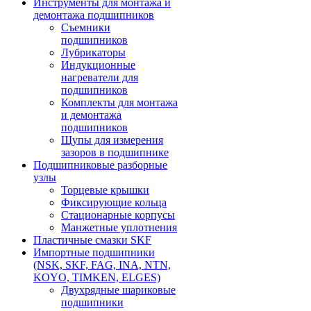
Инструменты для монтажа и
демонтажа подшипников
Съемники
подшипников
Лубрикаторы
Индукционные
нагреватели для
подшипников
Комплекты для монтажа
и демонтажа
подшипников
Щупы для измерения
зазоров в подшипнике
Подшипниковые разборные
узлы
Торцевые крышки
Фиксирующие кольца
Стационарные корпусы
Манжетные уплотнения
Пластичные смазки SKF
Импортные подшипники
(NSK, SKF, FAG, INA, NTN,
KOYO, TIMKEN, ELGES)
Двухрядные шариковые
подшипники