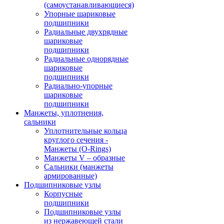
(самоустанавливающиеся)
Упорные шариковые
подшипники
Радиальные двухрядные
шариковые
подшипники
Радиальные однорядные
шариковые
подшипники
Радиально-упорные
шариковые
подшипники
Манжеты, уплотнения,
сальники
Уплотнительные кольца
круглого сечения -
Манжеты (O-Rings)
Манжеты V – образные
Сальники (манжеты
армированные)
Подшипниковые узлы
Корпусные
подшипники
Подшипниковые узлы
из нержавеющей стали