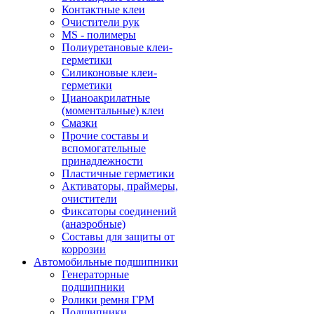
Контактные клеи
Очистители рук
MS - полимеры
Полиуретановые клеи-
герметики
Силиконовые клеи-
герметики
Цианоакрилатные
(моментальные) клеи
Смазки
Прочие составы и
вспомогательные
принадлежности
Пластичные герметики
Активаторы, праймеры,
очистители
Фиксаторы соединений
(анаэробные)
Составы для защиты от
коррозии
Автомобильные подшипники
Генераторные
подшипники
Ролики ремня ГРМ
Подшипники