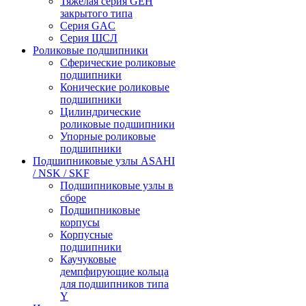
Тяжелая серия GEH
закрытого типа
Серия GAC
Cерия ШСЛ
Роликовые подшипники
Сферические роликовые
подшипники
Конические роликовые
подшипники
Цилиндрические
роликовые подшипники
Упорные роликовые
подшипники
Подшипниковые узлы ASAHI
/ NSK / SKF
Подшипниковые узлы в
сборе
Подшипниковые
корпусы
Корпусные
подшипники
Каучуковые
демпфирующие кольца
для подшипников типа
Y