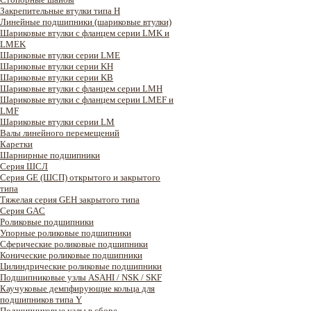
Закрепительные втулки типа H
Линейные подшипники (шариковые втулки)
Шариковые втулки с фланцем серии LMK и
LMEK
Шариковые втулки серии LME
Шариковые втулки серии KH
Шариковые втулки серии KB
Шариковые втулки с фланцем серии LMH
Шариковые втулки с фланцем серии LMEF и
LMF
Шариковые втулки серии LM
Валы линейного перемещений
Каретки
Шарнирные подшипники
Cерия ШСЛ
Серия GE (ШСП) открытого и закрытого
типа
Тяжелая серия GEH закрытого типа
Серия GAC
Роликовые подшипники
Упорные роликовые подшипники
Сферические роликовые подшипники
Конические роликовые подшипники
Цилиндрические роликовые подшипники
Подшипниковые узлы ASAHI / NSK / SKF
Каучуковые демпфирующие кольца для
подшипников типа Y
Подшипниковые узлы в сборе