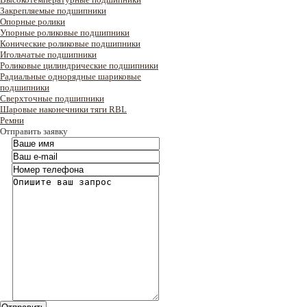
Закрепляемые подшипники
Опорные ролики
Упорные роликовые подшипники
Конические роликовые подшипники
Игольчатые подшипники
Роликовые цилиндрические подшипники
Радиальные однорядные шариковые
подшипники
Сверхточные подшипники
Шаровые наконечники тяги RBL
Ремни
Отправить заявку