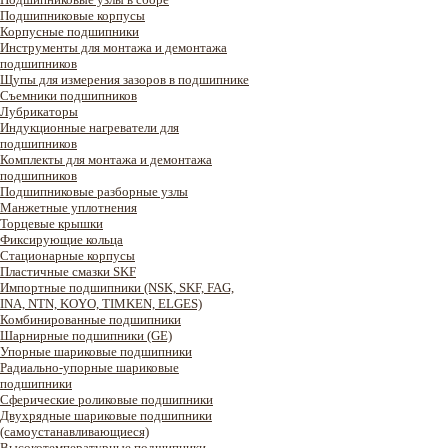
Подшипниковые корпусы
Корпусные подшипники
Инструменты для монтажа и демонтажа
подшипников
Щупы для измерения зазоров в подшипнике
Съемники подшипников
Лубрикаторы
Индукционные нагреватели для
подшипников
Комплекты для монтажа и демонтажа
подшипников
Подшипниковые разборные узлы
Манжетные уплотнения
Торцевые крышки
Фиксирующие кольца
Стационарные корпусы
Пластичные смазки SKF
Импортные подшипники (NSK, SKF, FAG,
INA, NTN, KOYO, TIMKEN, ELGES)
Комбинированные подшипники
Шарнирные подшипники (GE)
Упорные шариковые подшипники
Радиально-упорные шариковые
подшипники
Сферические роликовые подшипники
Двухрядные шариковые подшипники
(самоустанавливающиеся)
Высокотемпературные подшипники