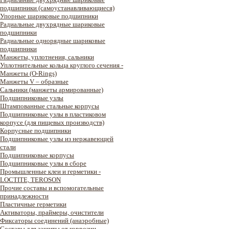
подшипники (самоустанавливающиеся)
Упорные шариковые подшипники
Радиальные двухрядные шариковые
подшипники
Радиальные однорядные шариковые
подшипники
Манжеты, уплотнения, сальники
Уплотнительные кольца круглого сечения -
Манжеты (O-Rings)
Манжеты V – образные
Сальники (манжеты армированные)
Подшипниковые узлы
Штампованные стальные корпусы
Подшипниковые узлы в пластиковом
корпусе (для пищевых производств)
Корпусные подшипники
Подшипниковые узлы из нержавеющей
стали
Подшипниковые корпусы
Подшипниковые узлы в сборе
Промышленные клеи и герметики -
LOCTITE, TEROSON
Прочие составы и вспомогательные
принадлежности
Пластичные герметики
Активаторы, праймеры, очистители
Фиксаторы соединений (анаэробные)
Составы для защиты от коррозии