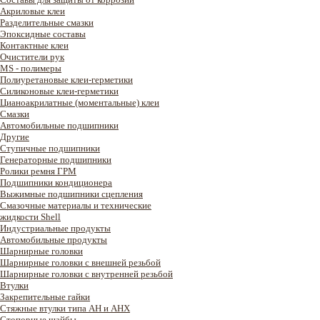
Акриловые клеи
Разделительные смазки
Эпоксидные составы
Контактные клеи
Очистители рук
MS - полимеры
Полиуретановые клеи-герметики
Силиконовые клеи-герметики
Цианоакрилатные (моментальные) клеи
Смазки
Автомобильные подшипники
Другие
Ступичные подшипники
Генераторные подшипники
Ролики ремня ГРМ
Подшипники кондиционера
Выжимные подшипники сцепления
Смазочные материалы и технические
жидкости Shell
Индустриальные продукты
Автомобильные продукты
Шарнирные головки
Шарнирные головки с внешней резьбой
Шарнирные головки с внутренней резьбой
Втулки
Закрепительные гайки
Стяжные втулки типа AH и AHX
Стопорные шайбы