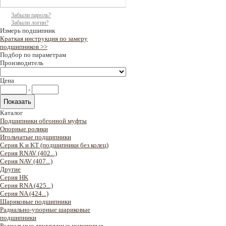
Забыли пароль?
Забыли логин?
Измерь подшипник
Краткая инструкция по замеру
подшипников >>
Подбор по параметрам
Производитель
Цена
-
Каталог
Подшипники обгонной муфты
Опорные ролики
Игольчатые подшипники
Серия K и KT (подшипники без колец)
Серия RNAV (402...)
Серия NAV (407...)
Другие
Серия HK
Серия RNA (425...)
Серия NA (424...)
Шариковые подшипники
Радиально-упорные шариковые
подшипники
Радиальные двухрядные шариковые