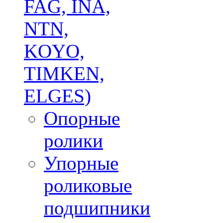
FAG, INA,
NTN,
KOYO,
TIMKEN,
ELGES)
Опорные
ролики
Упорные
роликовые
подшипники