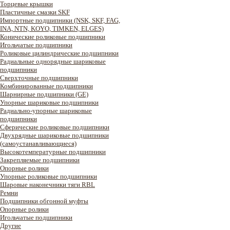
Торцевые крышки
Пластичные смазки SKF
Импортные подшипники (NSK, SKF, FAG,
INA, NTN, KOYO, TIMKEN, ELGES)
Конические роликовые подшипники
Игольчатые подшипники
Роликовые цилиндрические подшипники
Радиальные однорядные шариковые
подшипники
Сверхточные подшипники
Комбинированные подшипники
Шарнирные подшипники (GE)
Упорные шариковые подшипники
Радиально-упорные шариковые
подшипники
Сферические роликовые подшипники
Двухрядные шариковые подшипники
(самоустанавливающиеся)
Высокотемпературные подшипники
Закрепляемые подшипники
Опорные ролики
Упорные роликовые подшипники
Шаровые наконечники тяги RBL
Ремни
Подшипники обгонной муфты
Опорные ролики
Игольчатые подшипники
Другие