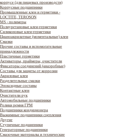
корпусе (для пищевых производств)
Корпусные подшипники
Промышленные клеи и герметики -
LOCTITE, TEROSON
MS - полимеры
Полиуретановые клеи-герметики
Силиконовые клеи-герметики
Цианоакрилатные (моментальные) клеи
Смазки
Прочие составы и вспомогательные
принадлежности
Пластичные герметики
Активаторы, праймеры, очистители
Фиксаторы соединений (анаэробные)
Составы для защиты от коррозии
Акриловые клеи
Разделительные смазки
Эпоксидные составы
Контактные клеи
Очистители рук
Автомобильные подшипники
Ролики ремня ГРМ
Подшипники кондиционера
Выжимные подшипники сцепления
Другие
Ступичные подшипники
Генераторные подшипники
Смазочные материалы и технические