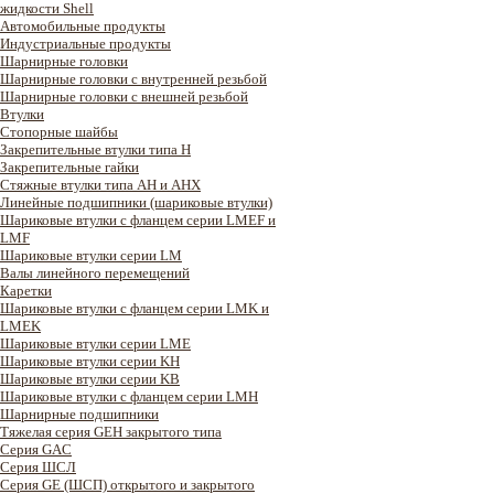
жидкости Shell
Автомобильные продукты
Индустриальные продукты
Шарнирные головки
Шарнирные головки с внутренней резьбой
Шарнирные головки с внешней резьбой
Втулки
Стопорные шайбы
Закрепительные втулки типа H
Закрепительные гайки
Стяжные втулки типа AH и AHX
Линейные подшипники (шариковые втулки)
Шариковые втулки с фланцем серии LMEF и
LMF
Шариковые втулки серии LM
Валы линейного перемещений
Каретки
Шариковые втулки с фланцем серии LMK и
LMEK
Шариковые втулки серии LME
Шариковые втулки серии KH
Шариковые втулки серии KB
Шариковые втулки с фланцем серии LMH
Шарнирные подшипники
Тяжелая серия GEH закрытого типа
Серия GAC
Cерия ШСЛ
Серия GE (ШСП) открытого и закрытого