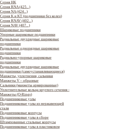
Серия HK
Серия RNA (425...)
Серия NA (424...)
Серия K и KT (подшипники без колец)
Серия RNAV (402...)
Серия NAV (407...)
Шариковые подшипники
Упорные шариковые подшипники
Радиальные двухрядные шариковые
подшипники
Радиальные однорядные шариковые
подшипники
Радиально-упорные шариковые
подшипники
Радиальные двухрядные шариковые
подшипники (самоустанавливающиеся)
Манжеты, уплотнения, сальники
Манжеты V – образные
Сальники (манжеты армированные)
Уплотнительные кольца круглого сечения -
Манжеты (O-Rings)
Подшипниковые узлы
Подшипниковые узлы из нержавеющей
стали
Подшипниковые корпусы
Подшипниковые узлы в сборе
Штампованные стальные корпусы
Подшипниковые узлы в пластиковом