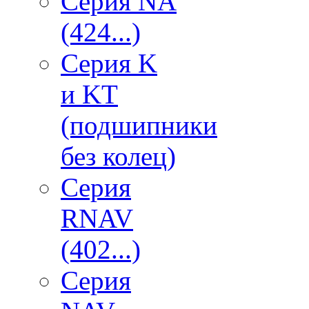
Серия NA
(424...)
Серия K
и KT
(подшипники
без колец)
Серия
RNAV
(402...)
Серия