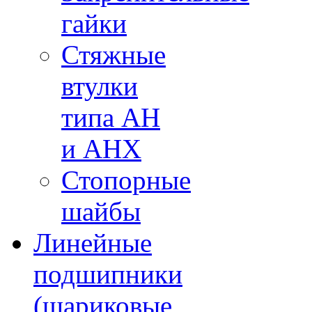
гайки
Стяжные
втулки
типа AH
и AHX
Стопорные
шайбы
Линейные
подшипники
(шариковые