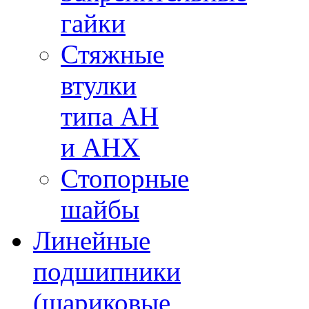
гайки
Стяжные
втулки
типа AH
и AHX
Стопорные
шайбы
Линейные
подшипники
(шариковые