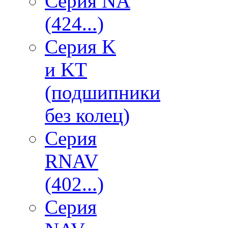
Серия NA
(424...)
Серия K
и KT
(подшипники
без колец)
Серия
RNAV
(402...)
Серия